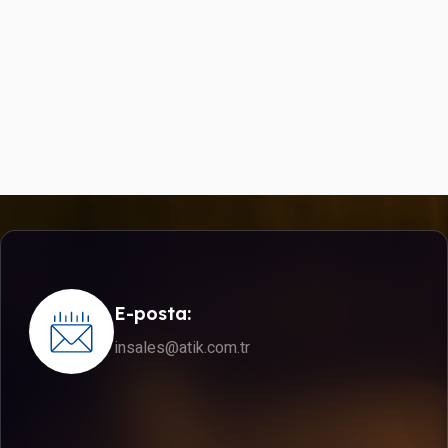
E-posta:
insales@atik.com.tr