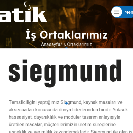
Me
İş Ortaklarımız
Anasayfa
İş Ortaklarımız
Temsilciliğini yaptığımız Siegmund, kaynak masaları ve
aksesuarları konusunda dünya liderlerinden biridir. Yüksek
hassasiyet, dayanıklılık ve modüler tasarım anlayışıyla
üretilen masalar, müşterilerimizin üretim süreçlerine
esneklik ve verimlilik kazandırmaktadır. Siegmund ile olan iş