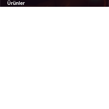
Ürünler
SIEGMUND Kaynak Masaları
FLAIGTE Manyetik Kaldırıcılar
FLAIGTE Manyetik Tablalar
STRONGHAND Manyetik Bağlam Ekipmanları
GELBERBIEGER Portatif Doğrultma Ekipmanları
Atik Endüstriyel Kaynak Teknolojileri
2025 Tüm Hakları
Saklıdır.