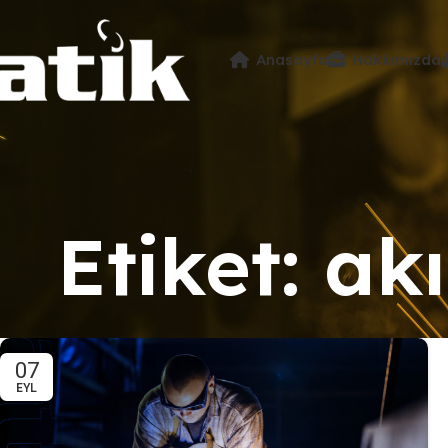
Anasayfa
Hakkımızda
Etiket: ak
07
EYL