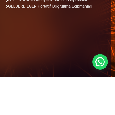
STRONGHAND Manyetik Bağlam Ekipmanları
GELBERBIEGER Portatif Doğrultma Ekipmanları