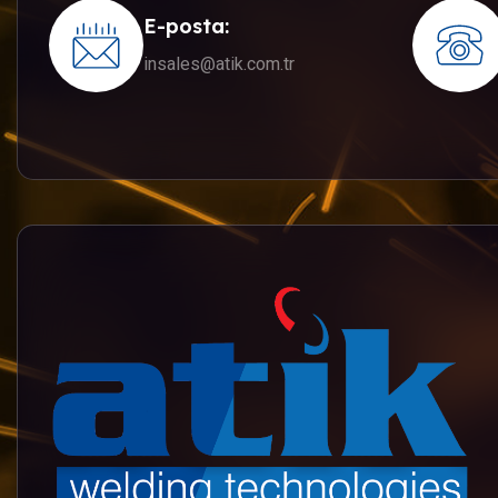
E-posta:
insales@atik.com.tr