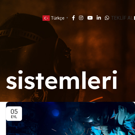
TEKLİF AL
Türkçe
▼
 sistemleri
05
EYL