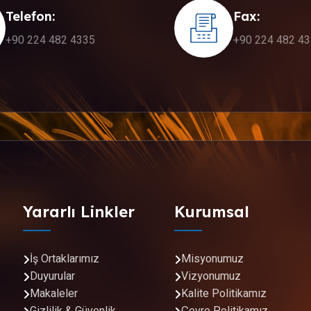
Telefon:
Fax:
+90 224 482 4335
+90 224 482 4
Yararlı Linkler
Kurumsal
İş Ortaklarımız
Misyonumuz
Duyurular
Vizyonumuz
Makaleler
Kalite Politikamız