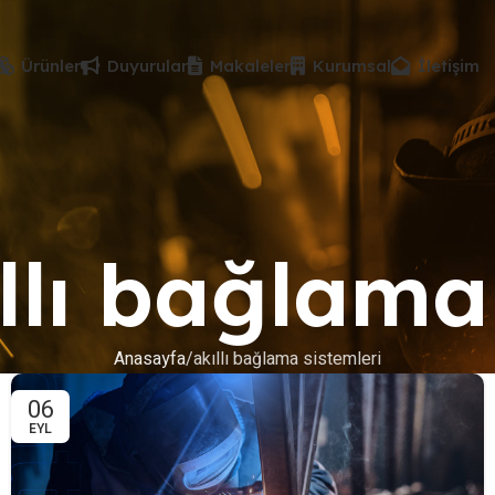
Ürünler
Duyurular
Makaleler
Kurumsal
İletişim
ıllı bağlama
Anasayfa
akıllı bağlama sistemleri
06
EYL