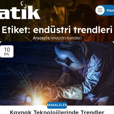
Me
Etiket: endüstri trendleri
Anasayfa
endüstri trendleri
10
EYL
MAKALELER
Kaynak Teknolojilerinde Trendler