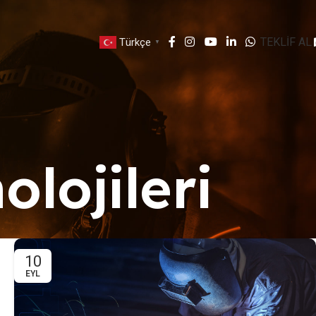
TEKLİF AL
Türkçe
▼
olojileri
10
EYL