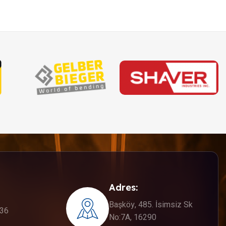
Adres:
Başköy, 485. İsimsiz Sk
336
No:7A, 16290