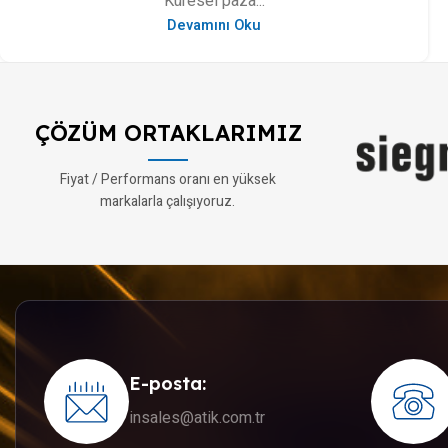
Küresel paza...
Devamını Oku
ÇÖZÜM ORTAKLARIMIZ
Fiyat / Performans oranı en yüksek
markalarla çalışıyoruz.
E-posta:
insales@atik.com.tr