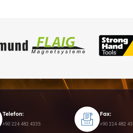
Telefon:
Fax:
+90 224 482 4335
+90 224 482 4