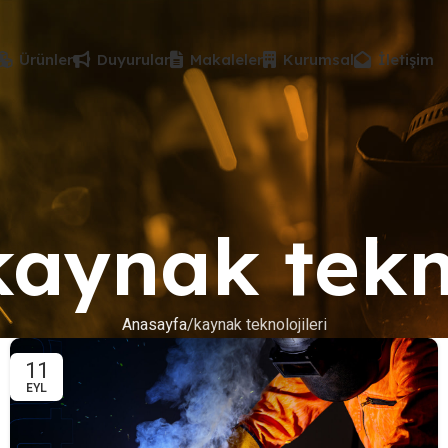
Ürünler
Duyurular
Makaleler
Kurumsal
İletişim
kaynak tekn
Anasayfa
kaynak teknolojileri
11
EYL