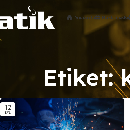
Anasayfa
Hakkımızda
Etiket: 
12
EYL