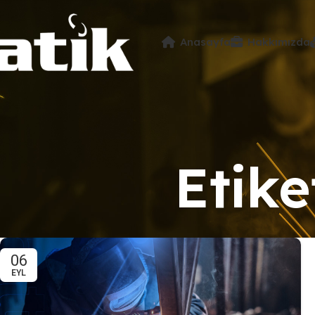
Anasayfa
Hakkımızda
Etik
06
EYL