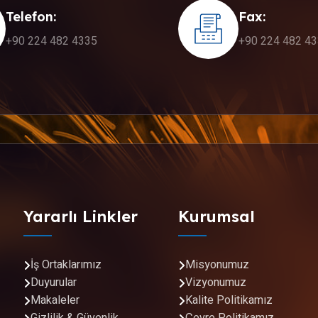
Telefon:
Fax:
+90 224 482 4335
+90 224 482 4
Yararlı Linkler
Kurumsal
İş Ortaklarımız
Misyonumuz
Duyurular
Vizyonumuz
Makaleler
Kalite Politikamız