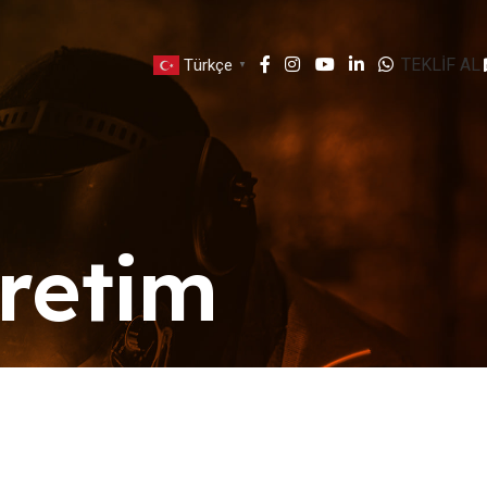
TEKLİF AL
Türkçe
▼
retim