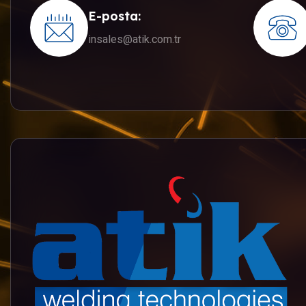
E-posta:
insales@atik.com.tr