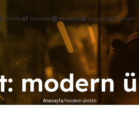
Ürünler
Duyurular
Makaleler
Kurumsal
İletişim
et: modern ü
Anasayfa
modern üretim