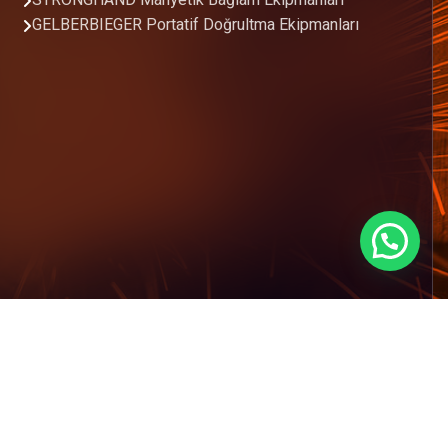
STRONGHAND Manyetik Bağlam Ekipmanları
GELBERBIEGER Portatif Doğrultma Ekipmanları